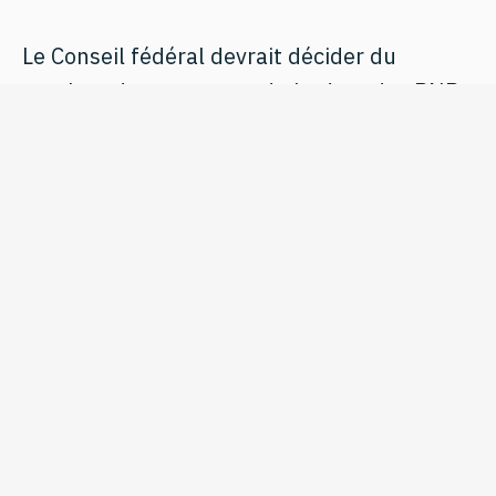
Le Conseil fédéral devrait décider du
nombre, du contenu et du budget des PNR
du cycle thématique actuel au printemps
2023.
Vous trouverez de plus amples informations
sur les PNR sur le
site internet du SEFRI
.
May 4, 2022
News
Share this page