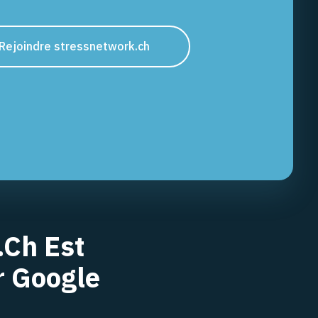
Rejoindre stressnetwork.ch
.ch Est
r Google