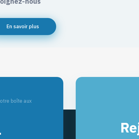
joignez-nous
En savoir plus
otre boîte aux
Re
r