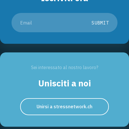
SUBMIT
Sei interessato al nostro lavoro?
Unisciti a noi
Unirsi a stressnetwork.ch